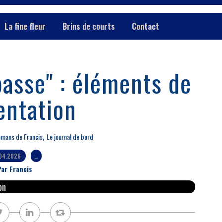
La fine fleur
Brins de courts
Contact
passe" : éléments de
entation
,
mans de Francis
Le journal de bord
.04.2026
…
ar Francis