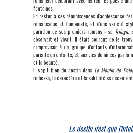
romancier célébrant avec lenteur et poésie une
fontaines.
En rester à ces réminiscences d'adolescence fer
romanesque et humaniste, et d'une variété styl
parution de ses premiers romans - sa 
Trilogie 
observait et vivait. Il était courant de le trou
d'improviser à un groupe d'enfants d'intermina
parents en enfants, et aux vies dominées par la na
et la beauté.
II s'agit bien de destin dans 
Le Moulin de Polo
richesse, le caractère et la subtilité se décanten
Le destin n'est que l'int