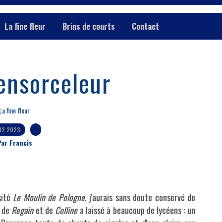
La fine fleur
Brins de courts
Contact
'ensorceleur
La fine fleur
.12.2023
…
ar Francis
sité
Le Moulin de Pologne
, j'aurais sans doute conservé de
e de
Regain
et de
Colline
a laissé à beaucoup de lycéens : un