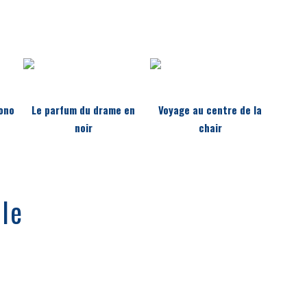
iono
Le parfum du drame en
Voyage au centre de la
noir
chair
le