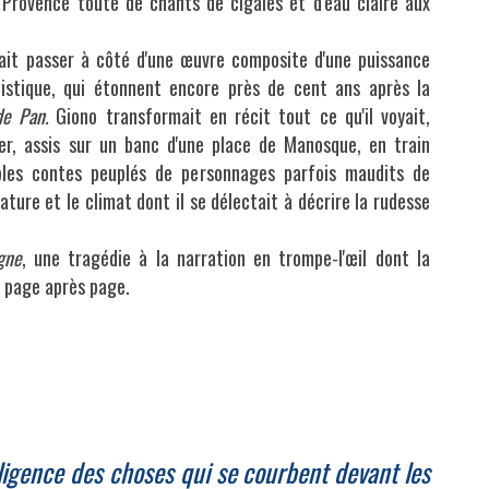
Provence toute de chants de cigales et d'eau claire aux
ait passer à côté d'une œuvre composite d'une puissance 
istique, qui étonnent encore près de cent ans après la 
de Pan. 
Giono transformait en récit tout ce qu'il voyait, 
ver, assis sur un banc d'une place de Manosque, en train 
bles contes peuplés de personnages parfois maudits de 
ture et le climat dont il se délectait à décrire la rudesse 
gne
, une tragédie à la narration en trompe-l'œil dont la 
t page après page.
elligence des choses qui se courbent devant les