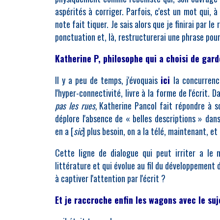
aspérités à corriger. Parfois, c'est un mot qui,
note fait tiquer. Je sais alors que je finirai par l
ponctuation et, là, restructurerai une phrase pour 
Katherine P, philosophe qui a choisi de gard
Il y a peu de temps, j'évoquais
ici
la concurrence
l'hyper-connectivité, livre à la forme de l'écrit
pas les rues,
Katherine Pancol fait répondre à so
déplore l'absence de « belles descriptions » dan
en a [
sic
] plus besoin, on a la télé, maintenant, et l
Cette ligne de dialogue qui peut irriter a le
littérature et qui évolue au fil du développement
à captiver l'attention par l'écrit ?
Et je raccroche enfin les wagons avec le suj