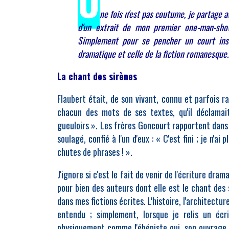
U
ne
fois n'est pas coutume, je partage av
d'un extrait de mon premier one-man-sh
Simplement pour se pencher un court instan
dramatique et celle de la fiction romanesque.
La chant des sirènes
Flaubert était, de son vivant, connu et parfois ra
chacun des mots de ses textes, qu'il déclamait
gueuloirs ». Les frères Goncourt rapportent dans
soulagé, confié à l'un d'eux : « C'est fini ; je n'a
chutes de phrases ! ».
J'ignore si c'est le fait de venir de l'écriture dra
pour bien des auteurs dont elle est le chant des 
dans mes fictions écrites. L'histoire, l'architectur
entendu ; simplement, lorsque je relis un écr
physiquement comme l'ébéniste qui, son ouvrage 