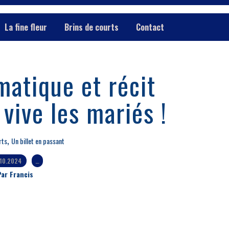
La fine fleur
Brins de courts
Contact
matique et récit
vive les mariés !
,
rts
Un billet en passant
.10.2024
…
ar Francis