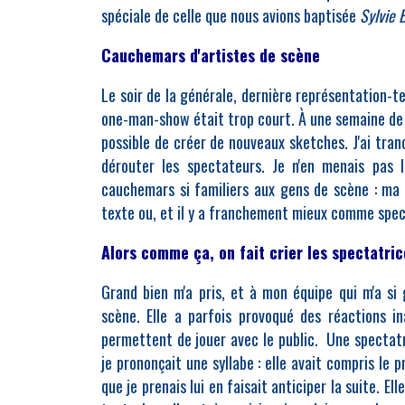
spéciale de celle que nous avions baptisée
Sylvie 
Cauchemars d'artistes de scène
Le soir de la générale, dernière représentation-t
one-man-show était trop court. À une semaine de la
possible de créer de nouveaux sketches. J'ai tra
dérouter les spectateurs. Je n'en menais pas l
cauchemars si familiers aux gens de scène : ma v
texte ou, et il y a franchement mieux comme spect
Alors comme ça, on fait crier les spectatrice
Grand bien m'a pris, et à mon équipe qui m'a si
scène. Elle a parfois provoqué des réactions i
permettent de jouer avec le public. Une spectat
je prononçait une syllabe : elle avait compris le 
que je prenais lui en faisait anticiper la suite. Ell