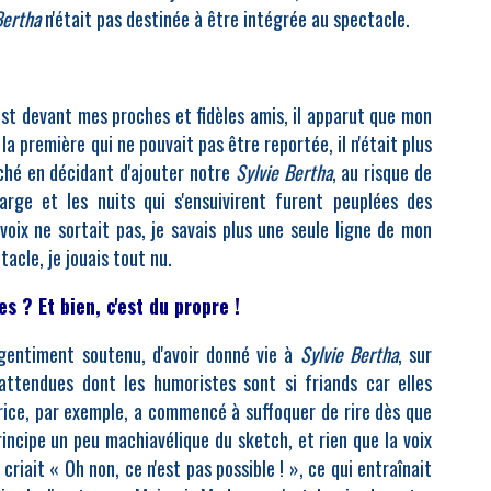
Bertha
n'était pas destinée à être intégrée au spectacle.
est devant mes proches et fidèles amis, il apparut que mon
 première qui ne pouvait pas être reportée, il n'était plus
nché en décidant d'ajouter notre
Sylvie Bertha
, au risque de
arge et les nuits qui s'ensuivirent furent peuplées des
oix ne sortait pas, je savais plus une seule ligne de mon
acle, je jouais tout nu.
s ? Et bien, c'est du propre !
 gentiment soutenu, d'avoir donné vie à
Sylvie Bertha
, sur
nattendues dont les humoristes sont si friands car elles
rice, par exemple, a commencé à suffoquer de rire dès que
principe un peu machiavélique du sketch, et rien que la voix
e criait « Oh non, ce n'est pas possible ! », ce qui entraînait