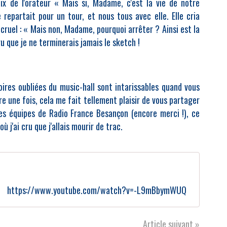
oix de l'orateur « Mais si, Madame, c'est la vie de notre
 repartait pour un tour, et nous tous avec elle. Elle cria
 cruel : « Mais non, Madame, pourquoi arrêter ? Ainsi est la
cru que je ne terminerais jamais le sketch !
oires oubliées du music-hall sont intarissables quand vous
re une fois, cela me fait tellement plaisir de vous partager
les équipes de Radio France Besançon (encore merci !), ce
où j'ai cru que j'allais mourir de trac.
https://www.youtube.com/watch?v=-L9mBbymWUQ
Article suivant »