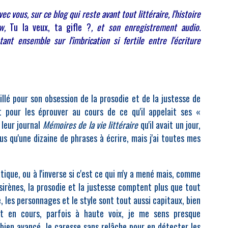
ec vous, sur ce blog qui reste avant tout littéraire, l'histoire
ow,
Tu la veux, ta gifle ?
, et son enregistrement audio.
t ensemble sur l'imbrication si fertile entre l'écriture
illé pour son obsession de la prosodie et de la justesse de
 pour les éprouver au cours de ce qu'il appelait ses «
 leur journal
Mémoires de la vie littéraire
qu'il avait un jour,
i plus qu'une dizaine de phrases à écrire, mais j'ai toutes mes
matique, ou à l'inverse si c'est ce qui m'y a mené mais, comme
sirènes, la prosodie et la justesse comptent plus que tout
e, les personnages et le style sont tout aussi capitaux, bien
it en cours, parfois à haute voix, je me sens presque
bien avancé, le caresse sans relâche pour en détecter les